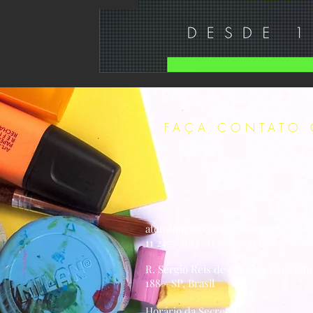
FAÇA CONTATO 
atendimento@escolatiaizabel.com.b
11 2455-3183 | 11 99357-2142
R. Sérgio Reis de Oliveira, Guarulh
188 - SP, Brasil
Horário da Secretaria: