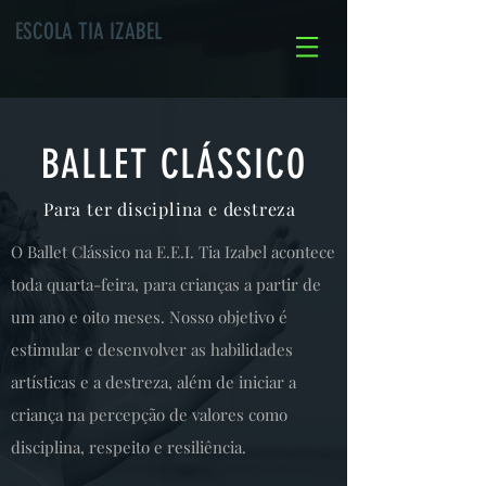
ESCOLA TIA IZABEL
BALLET CLÁSSICO
Para ter disciplina e destreza
O Ballet Clássico na E.E.I. Tia Izabel acontece
toda quarta-feira, para crianças a partir de
um ano e oito meses. Nosso objetivo é
estimular e desenvolver as habilidades
artísticas e a destreza, além de iniciar a
criança na percepção de valores como
disciplina, respeito e resiliência.