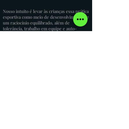
Nosso intuito é levar às crianças essa prática
esportiva como meio de desenvolvimento de
um raciocínio equilibrado, além de
tolerância, trabalho em equipe e auto-
estima.
FAÇA CONTATO COM A
ESCOLA DE EDUCAÇÃO
INFANTIL TIA IZABEL
atendimento@escolatiaizabel.com.br
11 2455-3183
|
11 99357-2142
R. Sérgio Reis de Oliveira,
Guarulhos, 188 - SP, Brasil
Horário da Secretaria: