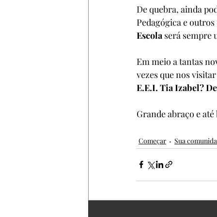
De quebra, ainda pod
Pedagógica e outros 
Escola
 será sempre u
Em meio a tantas no
vezes que nos visitar
E.E.I. Tia Izabel? D
Grande abraço e até 
Começar
Sua comunid