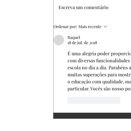
Escreva um comentário
Cada criança é única e a adaptação
Ordenar por:
Mais recente
escolar deve ser respeitada!
Raquel
18 de jul. de 2018
É uma alegria poder proporcio
com diversas funcionalidades a
escola no dia a dia. Parabéns 
muitas superações para mostra
o educação com qualidade, mas
particular. Vocês são nosso p
Curtir
Responder