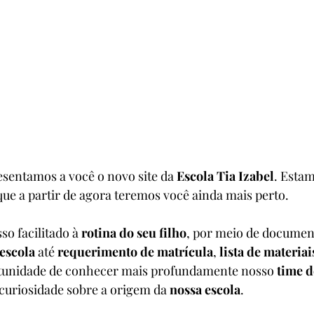
Mas você sabia que noss
tornar sua vida mais pr
ensino de qualidade e se
seguro, saudável e feliz
sentamos a você o novo site da 
Escola Tia Izabel
. Esta
que a partir de agora teremos você ainda mais perto. 
so facilitado à 
rotina do seu filho
, por meio de documen
escola
 até 
requerimento de matrícula
, 
lista de materiai
tunidade de conhecer mais profundamente nosso 
time d
 curiosidade sobre a origem da 
nossa escola
. 