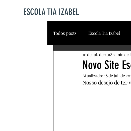
ESCOLA TIA IZABEL
Todos posts
Escola Tia Izabel
10 de jul. de 2018
2 min de l
Coordenador Escolar
Dia d
Novo Site Es
Atualizado:
18 de jul. de 20
Conhecimento de si
Brincar
Nosso desejo de ter 
Vida Saudável
Dia do Nutrici