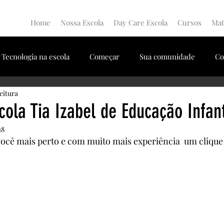
Home
Nossa Escola
Day Care Escola
Cursos
Mat
Tecnologia na escola
Começar
Sua comunidade
Co
eitura
o Coordenador Escola
Direção Escolar
Psicólogo
Ps
cola Tia Izabel de Educação Infant
18
Dia do brinquedo
Compartilhar
Nutricionista
você mais perto e com muito mais experiência  um clique 
onista
Adaptação
Educação Infantil