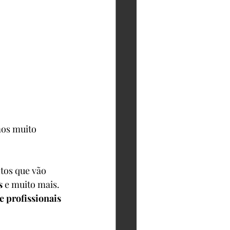
a alegria é 
ática, com 
u filho 
? :)
mos muito 
tos que vão 
s
 e muito mais. 
e profissionais