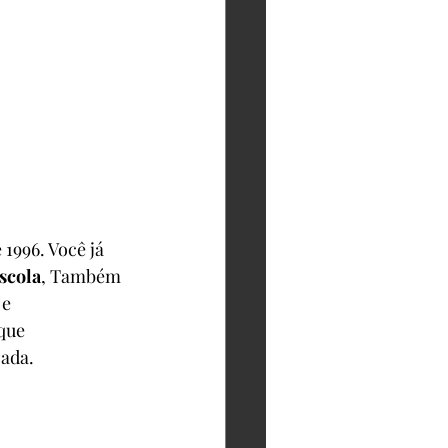
 1996. Você já 
scola
, Também 
 e 
que 
ada. 