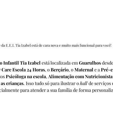
e da E.E.I. Tia Izabel está de cara nova e muito mais funcional para você!
 Infantil Tia Izabel
 está localizada em 
Guarulhos
 desde
 Care Escola 24 Horas
, o 
Berçário
, o 
Maternal
 e a 
Pré-e
os 
Psicóloga na escola
, 
Alimentação com Nutricionista
as crianças
. Isso tudo só para ilustrar o 
hall 
de serviços 
almente para atender a sua família de forma personaliz